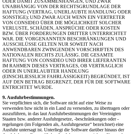
ODER DAMIT ZUSAMMENHÄNGEN, UND ZWAR
UNABHÄNGIG VON DER RECHTSGRUNDLAGE DER
HAFTUNG (VERTRAG, UNERLAUBTE HANDLUNG ODER
SONSTIGE); UND ZWAR AUCH WENN EIN VERTRETER
VON CONSIDEO ÜBER DIE MÖGLICHKEIT SOLCHER
VERLUSTE, SCHÄDEN, ANSPRÜCHE ODER KOSTEN
BZW. ÜBER FORDERUNGEN DRITTER UNTERRICHTET
WAR. DIE VORGENANNTEN BESCHRÄNKUNGEN UND
AUSSCHLÜSSE GELTEN NUR SOWEIT NACH
ANWENDBAREN ZWINGENDEN VORSCHRIFTEN DES
NATIONALEN RECHTS ZULÄSSIG. DIE GESAMTE
HAFTUNG VON CONSIDEO UND IHRER LIEFERANTEN
IM RAHMEN DIESES VERTRAGES, OB VERTRAGLICH
ODER IN UNERLAUBTER HANDLUNG
(EINSCHLIESSLICH FAHRLÄSSIGKEIT) BEGRÜNDET, IST
AUF DEN BETRAG BEGRENZT, DER FÜR DIE SOFTWARE
ENTRICHTET WURDE.
9. Ausfuhrbestimmungen.
Sie verpflichten sich, die Software nicht auf eine Weise zu
verwenden bzw nicht in ein Land zu versenden, zu übertragen oder
auszuführen, in das laut Ausfuhrbestimmungen der Vereinigten
Staaten bzw. anderer Ausfuhrgesetze, -beschränkungen oder -
regelungen (im Folgenden als, Ausfuhrgesetze“ bezeichnet) eine
Ausfuhr untersagt ist. Unterliegt die Software darüber hinaus der