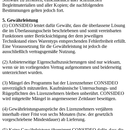
Begleitmaterialien und aller Kopien; die nachfolgenden
Bestimmungen gelten jedoch fort.
5. Gewährleistung
(1) CONSIDEO leistet dafür Gewähr, dass die überlassene Lösung
die im Überlassungsschein beschriebenen und somit vereinbarten
Funktionen unter Berücksichtigung der dem jeweiligen
Technikstand eines Warentyps entsprechenden Fehlerfreiheit erfüllt.
Eine Voraussetzung für die Gewährleistung ist jedoch die
ausschließlich vertragsgemäße Nutzung.
(2) Anbieterseitige Eigenschaftszusicherungen sind nur wirksam,
wenn sie im vorliegenden Vertrag aufgenommen und beiderseitig
unterzeichnet wurden.
(3) Mängel des Programms hat der Lizenznehmer CONSIDEO
unverzüglich mitzuteilen. Kaufmännische Untersuchungs- und
Rügepflichten des Lizenznehmers bleiben unberührt. CONSIDEO
wird mitgeteilte Mängel in angemessener Zeitdauer beseitigen.
(4) Gewährleistungsansprüche des Lizenznehmers verjähren
innerhalb einer Frist von sechs Monaten (bzw. der gesetzlich
vorgeschriebene Mindestdauer) ab Lieferung.
(5) Keine Gewährleistung übernimmt CONSIDEO dafür, dass die