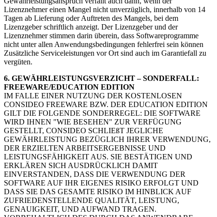
Gewährleistungsanspruch verfällt auch dann, wenn der
Lizenznehmer einen Mangel nicht unverzüglich, innerhalb von 14
Tagen ab Lieferung oder Auftreten des Mangels, bei dem
Lizenzgeber schriftlich anzeigt. Der Lizenzgeber und der
Lizenznehmer stimmen darin überein, dass Softwareprogramme
nicht unter allen Anwendungsbedingungen fehlerfrei sein können
Zusätzliche Serviceleistungen vor Ort sind auch im Garantiefall zu
vergüten.
6. GEWÄHRLEISTUNGSVERZICHT – SONDERFALL:
FREEWARE/EDUCATION EDITION
IM FALLE EINER NUTZUNG DER KOSTENLOSEN
CONSIDEO FREEWARE BZW. DER EDUCATION EDITION
GILT DIE FOLGENDE SONDERREGEL: DIE SOFTWARE
WIRD IHNEN "WIE BESEHEN" ZUR VERFÜGUNG
GESTELLT, CONSIDEO SCHLIEßT JEGLICHE
GEWÄHRLEISTUNG BEZÜGLICH IHRER VERWENDUNG,
DER ERZIELTEN ARBEITSERGEBNISSE UND
LEISTUNGSFÄHIGKEIT AUS. SIE BESTÄTIGEN UND
ERKLÄREN SICH AUSDRÜCKLICH DAMIT
EINVERSTANDEN, DASS DIE VERWENDUNG DER
SOFTWARE AUF IHR EIGENES RISIKO ERFOLGT UND
DASS SIE DAS GESAMTE RISIKO IM HINBLICK AUF
ZUFRIEDENSTELLENDE QUALITÄT, LEISTUNG,
GENAUIGKEIT, UND AUFWAND TRAGEN.