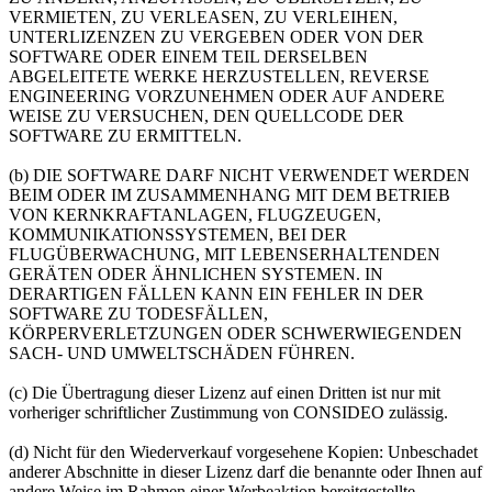
VERMIETEN, ZU VERLEASEN, ZU VERLEIHEN,
UNTERLIZENZEN ZU VERGEBEN ODER VON DER
SOFTWARE ODER EINEM TEIL DERSELBEN
ABGELEITETE WERKE HERZUSTELLEN, REVERSE
ENGINEERING VORZUNEHMEN ODER AUF ANDERE
WEISE ZU VERSUCHEN, DEN QUELLCODE DER
SOFTWARE ZU ERMITTELN.
(b) DIE SOFTWARE DARF NICHT VERWENDET WERDEN
BEIM ODER IM ZUSAMMENHANG MIT DEM BETRIEB
VON KERNKRAFTANLAGEN, FLUGZEUGEN,
KOMMUNIKATIONSSYSTEMEN, BEI DER
FLUGÜBERWACHUNG, MIT LEBENSERHALTENDEN
GERÄTEN ODER ÄHNLICHEN SYSTEMEN. IN
DERARTIGEN FÄLLEN KANN EIN FEHLER IN DER
SOFTWARE ZU TODESFÄLLEN,
KÖRPERVERLETZUNGEN ODER SCHWERWIEGENDEN
SACH- UND UMWELTSCHÄDEN FÜHREN.
(c) Die Übertragung dieser Lizenz auf einen Dritten ist nur mit
vorheriger schriftlicher Zustimmung von CONSIDEO zulässig.
(d) Nicht für den Wiederverkauf vorgesehene Kopien: Unbeschadet
anderer Abschnitte in dieser Lizenz darf die benannte oder Ihnen auf
andere Weise im Rahmen einer Werbeaktion bereitgestellte