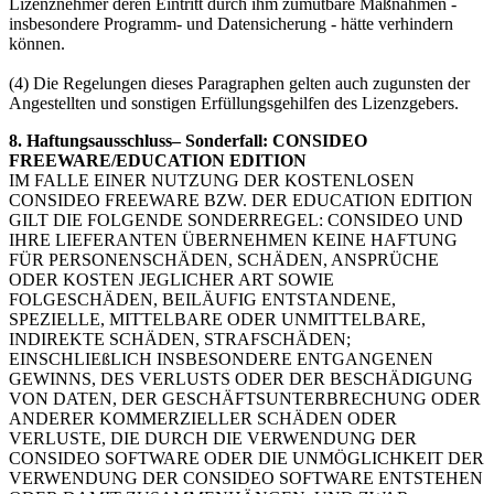
Lizenznehmer deren Eintritt durch ihm zumutbare Maßnahmen -
insbesondere Programm- und Datensicherung - hätte verhindern
können.
(4) Die Regelungen dieses Paragraphen gelten auch zugunsten der
Angestellten und sonstigen Erfüllungsgehilfen des Lizenzgebers.
8. Haftungsausschluss– Sonderfall: CONSIDEO
FREEWARE/EDUCATION EDITION
IM FALLE EINER NUTZUNG DER KOSTENLOSEN
CONSIDEO FREEWARE BZW. DER EDUCATION EDITION
GILT DIE FOLGENDE SONDERREGEL: CONSIDEO UND
IHRE LIEFERANTEN ÜBERNEHMEN KEINE HAFTUNG
FÜR PERSONENSCHÄDEN, SCHÄDEN, ANSPRÜCHE
ODER KOSTEN JEGLICHER ART SOWIE
FOLGESCHÄDEN, BEILÄUFIG ENTSTANDENE,
SPEZIELLE, MITTELBARE ODER UNMITTELBARE,
INDIREKTE SCHÄDEN, STRAFSCHÄDEN;
EINSCHLIEßLICH INSBESONDERE ENTGANGENEN
GEWINNS, DES VERLUSTS ODER DER BESCHÄDIGUNG
VON DATEN, DER GESCHÄFTSUNTERBRECHUNG ODER
ANDERER KOMMERZIELLER SCHÄDEN ODER
VERLUSTE, DIE DURCH DIE VERWENDUNG DER
CONSIDEO SOFTWARE ODER DIE UNMÖGLICHKEIT DER
VERWENDUNG DER CONSIDEO SOFTWARE ENTSTEHEN