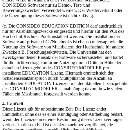
CONSIDEO Software nur zu Demo-, Test- und
Bewertungszwecken verwendet werden. Der Wiederverkauf oder
die Übertragung dieser Software ist nicht zulässig.
(e) Die CONSIDEO EDUCATION EDITION darf ausdrücklich
nur für Ausbildungszwecke eingesetzt und hierfür auf den PCs des
Hochschul-Rechner-Pools installiert werden. Die Installation der
Software auf privaten PCs/Notebooks ist ebenso untersagt wie die
Nutzung der Software von Mitarbeitern der Hochschule für andere
Zwecke z.B. Forschungsaktivitäten. Die Universität hat den
zweckgebundenen Einsatz der Software sicherzustellen und haftet
für die nicht-vertragskonforme Nutzung durch Dritte in Höhe der
aktuellen Lizenzgebühr des CONSIDEO MODELER pro
installierte EDUCATION Lizenz. Hiernach ermittelt sich der
Schadensersatzanspruch durch Multiplikation der Anzahl an
installierten EDUCATION Lizenzen mit der aktuellen Lizenzgebühr
des CONSIDEO MODELER – unabhängig davon, in wie vielen
Fällen ein Missbrauch festgestellt werden konnte.
4. Laufzeit
Diese Lizenz gilt für unbestimmte Zeit. Die Lizenz endet
unmittelbar, ohne das es einer Kündigung oder Aufhebung bedarf,
wenn der Lizenznehmer eine Bestimmung dieses Lizenzvertrages
verletzt. In diesem Fall ist der Lizenznehmer verpflichtet, die
Software zu zerstören, einschließlich aller schriftlichen