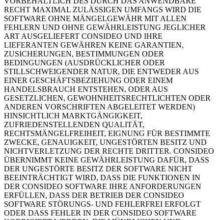
VORBEHALTLICH DES DURCH DAS ANWENDBARE
RECHT MAXIMAL ZULÄSSIGEN UMFANGS WIRD DIE
SOFTWARE OHNE MÄNGELGEWÄHR MIT ALLEN
FEHLERN UND OHNE GEWÄHRLEISTUNG JEGLICHER
ART AUSGELIEFERT CONSIDEO UND IHRE
LIEFERANTEN GEWÄHREN KEINE GARANTIEN,
ZUSICHERUNGEN, BESTIMMUNGEN ODER
BEDINGUNGEN (AUSDRÜCKLICHER ODER
STILLSCHWEIGENDER NATUR, DIE ENTWEDER AUS
EINER GESCHÄFTSBEZIEHUNG ODER EINEM
HANDELSBRAUCH ENTSTEHEN, ODER AUS
GESETZLICHEN, GEWOHNHEITSRECHTLICHTEN ODER
ANDEREN VORSCHRIFTEN ABGELEITET WERDEN)
HINSICHTLICH MARKTGÄNGIGKEIT,
ZUFRIEDENSTELLENDEN QUALITÄT,
RECHTSMÄNGELFREIHEIT, EIGNUNG FÜR BESTIMMTE
ZWECKE, GENAUIGKEIT, UNGESTÖRTEN BESITZ UND
NICHTVERLETZUNG DER RECHTE DRITTER. CONSIDEO
ÜBERNIMMT KEINE GEWÄHRLEISTUNG DAFÜR, DASS
DER UNGESTÖRTE BESITZ DER SOFTWARE NICHT
BEEINTRÄCHTIGT WIRD, DASS DIE FUNKTIONEN IN
DER CONSIDEO SOFTWARE IHRE ANFORDERUNGEN
ERFÜLLEN, DASS DER BETRIEB DER CONSIDEO
SOFTWARE STÖRUNGS- UND FEHLERFREI ERFOLGT
ODER DASS FEHLER IN DER CONSIDEO SOFTWARE